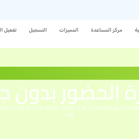
ية
مركز المساعدة
المميزات
التسجيل
تفعيل ا
رة الحضور بدون ج
امنا السهل والاستخدام. ودّع العمليات اليدوية ورحّب بالبيانات الدقيق
يدك.